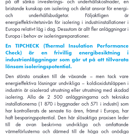
på att sänka investerings- och underhållskostnader, en
bristande kunskap om isolering och delat ansvar för energi-
och underhållsbudgetar. Följaktligen är
energieffektivitetsnivån för isolering i industriinstallationer i
Europa relativt låg i dag. Dessutom är allt fler anläggningar i
Europa i behov av isoleringsreparationer.
En TIPCHECK (Thermal Insulation Performance
Check) är en frivillig energibesiktning i
industrianläggningar som går ut på att tillvarata
lönsam isoleringspotential.
Den största orsaken till de växande – men tack vare
energieffektiva lösningar undvikliga – koldioxidutsläppen i
industrin är oisolerad utrustning eller utrustning med skadad
isolering. Alla de 2 500 anläggningarna och tekniska
installationerna (1 870 i byggnader och 571 i industri) som
har kontrollerats de senaste tio åren, främst i Europa, har
haft besparingspotential. Den här slösaktiga praxisen leder
till de ovan beskrivna undvikliga och omfattande
värmeförlusterna och därmed till de höga och onödiga